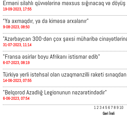
Erməni silahlı qüvvələrinə məxsus sığınacaq və döyüş 
19-09-2023, 17:55
“Ya axmaqdır, ya da kiməsə arxalanır”
9-08-2023, 08:50
"Azərbaycan 300-dən çox şəxsi müharibə cinayətlərinə
31-07-2023, 11:14
"Fransa əsirlər boyu Afrikanı istismar edib"
6-07-2023, 08:19
Türkiyə yerli istehsal olan uzaqmənzilli raketi sınaqdan
14-06-2023, 07:55
"Belqorod Azadlığ Legionunun nəzarətindədir"
6-06-2023, 07:54
1
2
3
4
5
6
7
8
9
10
Geri
İrəli