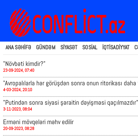
ANA SƏHİFƏ
GÜNDƏM
SİYASƏT
SOSİAL
İQTİSADİYYAT
C
"Növbəti kimdir?"
23-09-2024, 07:40
"Avropalılarla hər görüşdən sonra onun ritorikası daha t
4-03-2024, 20:10
"Putindən sonra siyasi şəraitin dəyişməsi qaçılmazdır
3-11-2023, 08:04
Erməni mövqeləri məhv edilir
20-09-2023, 08:28