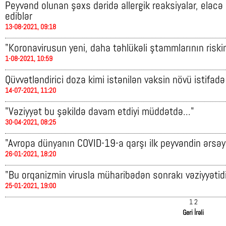
Peyvənd olunan şəxs dəridə allergik reaksiyalar, eləcə
ediblər
13-08-2021, 09:18
"Koronavirusun yeni, daha təhlükəli ştammlarının riski
1-08-2021, 10:59
Qüvvətləndirici doza kimi istənilən vaksin növü istifadə
14-07-2021, 11:20
"Vəziyyət bu şəkildə davam etdiyi müddətdə..."
30-04-2021, 08:25
"Avropa dünyanın COVID-19-a qarşı ilk peyvəndin ərsəyə
26-01-2021, 18:20
"Bu orqanizmin virusla müharibədən sonrakı vəziyyətidi
25-01-2021, 19:00
1
2
Geri
İrəli