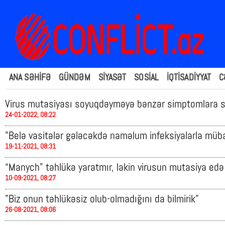
ANA SƏHİFƏ
GÜNDƏM
SİYASƏT
SOSİAL
İQTİSADİYYAT
C
Virus mutasiyası soyuqdəyməyə bənzər simptomlara s
24-01-2022, 08:22
"Belə vasitələr gələcəkdə naməlum infeksiyalarla müba
19-11-2021, 08:31
“Manych” təhlükə yaratmır, lakin virusun mutasiya edə b
10-09-2021, 08:27
"Biz onun təhlükəsiz olub-olmadığını da bilmirik”
26-08-2021, 08:06